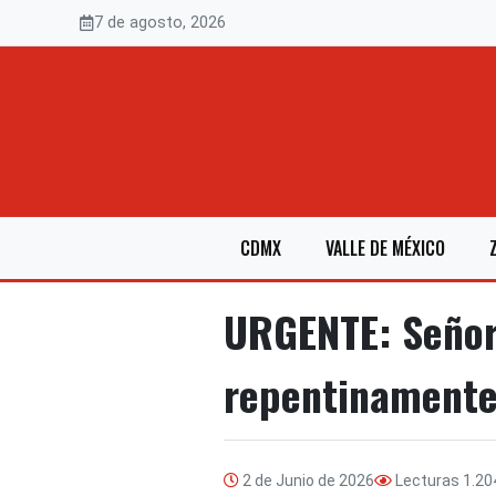
Saltar
7 de agosto, 2026
al
contenido
CDMX
VALLE DE MÉXICO
URGENTE: Señor 
repentinament
2 de Junio de 2026
Lecturas
1.20