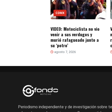
CDMX
VIDEO: Motociclista no vio
V
venir a sus verdugos y
murió rafagueado junto a
su ‘potro’
agosto 7, 2026
Periodismo independiente y de investigación sobre 