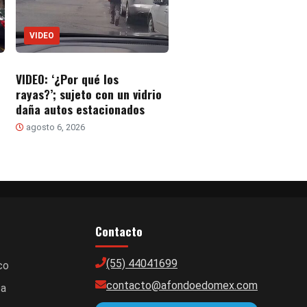
VIDEO
VIDEO: ‘¿Por qué los
rayas?’; sujeto con un vidrio
daña autos estacionados
agosto 6, 2026
Contacto
(55) 44041699
co
contacto@afondoedomex.com
ca