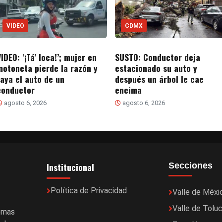
VIDEO
CDMX
IDEO: ‘¡Tá’ loca!’; mujer en
SUSTO: Conductor deja
motoneta pierde la razón y
estacionado su auto y
raya el auto de un
después un árbol le cae
conductor
encima
agosto 6, 2026
agosto 6, 2026
Institucional
Secciones
Política de Privacidad
Valle de Méxi
Valle de Tolu
temas