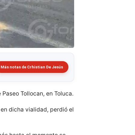
Más notas de Crhistian De Jesús
e Paseo Tollocan, en Toluca.
en dicha vialidad, perdió el