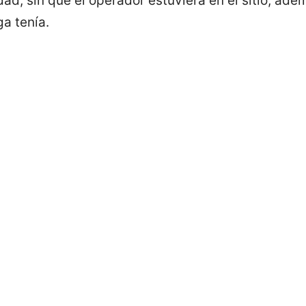
dad, sin que el operador estuviera en el sitio; ad
a tenía.