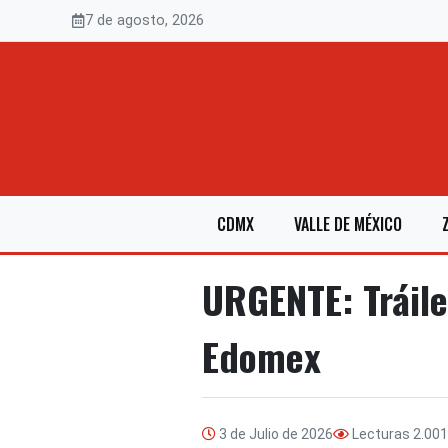
Saltar
7 de agosto, 2026
al
contenido
CDMX
VALLE DE MÉXICO
URGENTE: Tráile
Edomex
3 de Julio de 2026
Lecturas
2.001