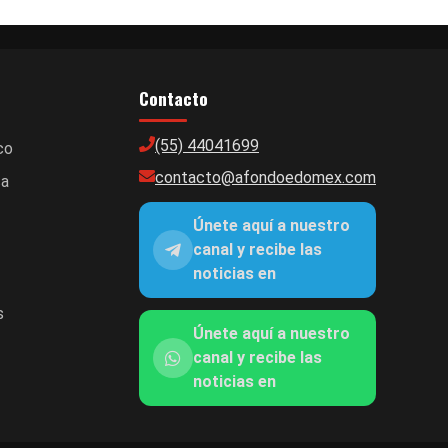
Contacto
(55) 44041699
co
contacto@afondoedomex.com
ca
Únete aquí a nuestro
canal y recibe las
noticias en
s
Únete aquí a nuestro
canal y recibe las
noticias en