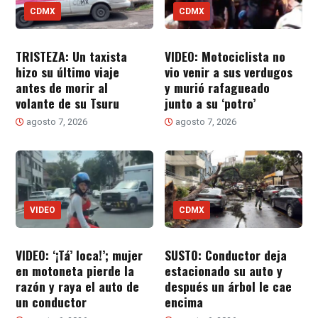
CDMX
CDMX
TRISTEZA: Un taxista
VIDEO: Motociclista no
hizo su último viaje
vio venir a sus verdugos
antes de morir al
y murió rafagueado
volante de su Tsuru
junto a su ‘potro’
agosto 7, 2026
agosto 7, 2026
VIDEO
CDMX
VIDEO: ‘¡Tá’ loca!’; mujer
SUSTO: Conductor deja
en motoneta pierde la
estacionado su auto y
razón y raya el auto de
después un árbol le cae
un conductor
encima