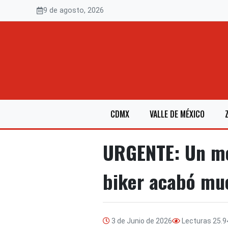
Saltar
9 de agosto, 2026
al
contenido
CDMX
VALLE DE MÉXICO
URGENTE: Un mot
biker acabó mu
3 de Junio de 2026
Lecturas
25.9