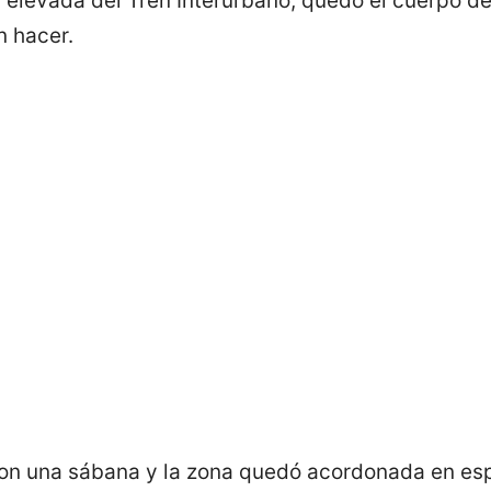
ra elevada del Tren Interurbano, quedó el cuerpo d
 hacer.
con una sábana y la zona quedó acordonada en esper