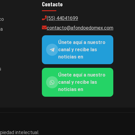
Contacto
(55) 44041699
co
contacto@afondoedomex.com
ca
Únete aquí a nuestro
canal y recibe las
noticias en
s
Únete aquí a nuestro
canal y recibe las
noticias en
piedad intelectual.