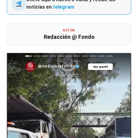
noticias en
telegram
AUTOR
Redacción @ Fondo
@noticiasafondo
Ver perfil
Ver perfil