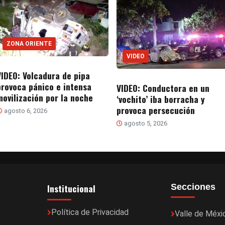
ZONA ORIENTE
VIDEO
VIDEO: Volcadura de pipa
provoca pánico e intensa
VIDEO: Conductora en un
movilización por la noche
‘vochito’ iba borracha y
provoca persecución
agosto 6, 2026
agosto 5, 2026
Institucional
Secciones
Política de Privacidad
Valle de Méxi