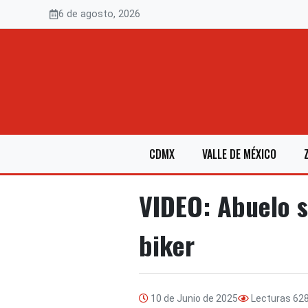
Saltar
6 de agosto, 2026
al
contenido
CDMX
VALLE DE MÉXICO
VIDEO: Abuelo s
biker
10 de Junio de 2025
Lecturas
62