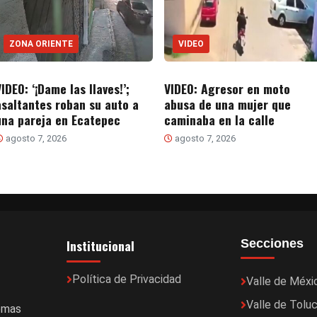
ZONA ORIENTE
VIDEO
IDEO: ‘¡Dame las llaves!’;
VIDEO: Agresor en moto
asaltantes roban su auto a
abusa de una mujer que
una pareja en Ecatepec
caminaba en la calle
agosto 7, 2026
agosto 7, 2026
Institucional
Secciones
Política de Privacidad
Valle de Méxi
Valle de Tolu
temas