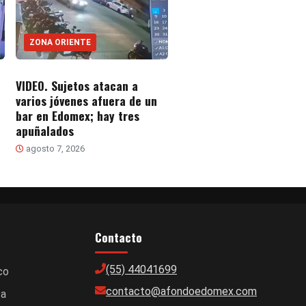
ZONA ORIENTE
VIDEO. Sujetos atacan a
varios jóvenes afuera de un
bar en Edomex; hay tres
apuñalados
agosto 7, 2026
Contacto
(55) 44041699
co
contacto@afondoedomex.com
ca