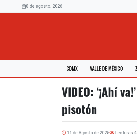
Saltar
8 de agosto, 2026
al
contenido
CDMX
VALLE DE MÉXICO
VIDEO: ‘¡Ahí va!
pisotón
11 de Agosto de 2025
Lecturas
4