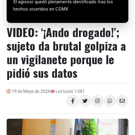
El agresor quedó plenamente identificado tras los
hechos ocurridos en CDMX
VIDEO: ‘¡Ando drogado!’;
sujeto da brutal golpiza a
un vigilanete porque le
pidió sus datos
19 de Mayo de 2026
Lecturas
1.081
Compartir