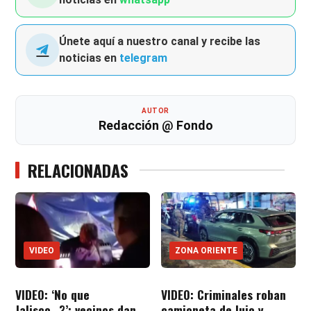
Únete aquí a nuestro canal y recibe las
noticias en
telegram
AUTOR
Redacción @ Fondo
RELACIONADAS
VIDEO
ZONA ORIENTE
VIDEO: ‘No que
VIDEO: Criminales roban
Jalisco…?’; vecinos dan
camioneta de lujo y