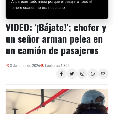
Al parecer todo inició porque el pasajero tocó el
timbre cuando no era necesario
VIDEO: ‘¡Bájate!’; chofer y
un señor arman pelea en
un camión de pasajeros
3 de Junio de 2026
Lecturas
1.802
Compartir