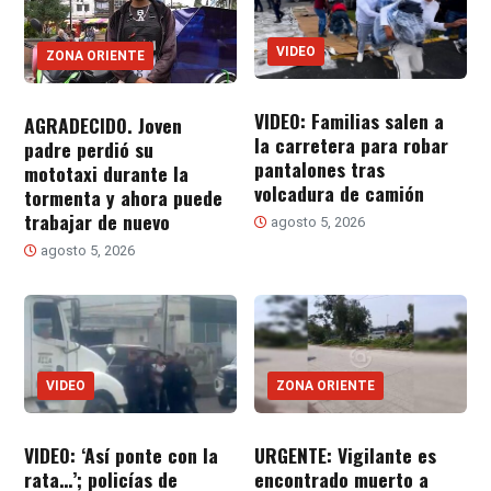
VIDEO
ZONA ORIENTE
VIDEO: Familias salen a
AGRADECIDO. Joven
la carretera para robar
padre perdió su
pantalones tras
mototaxi durante la
volcadura de camión
tormenta y ahora puede
trabajar de nuevo
agosto 5, 2026
agosto 5, 2026
VIDEO
ZONA ORIENTE
VIDEO: ‘Así ponte con la
URGENTE: Vigilante es
rata…’; policías de
encontrado muerto a