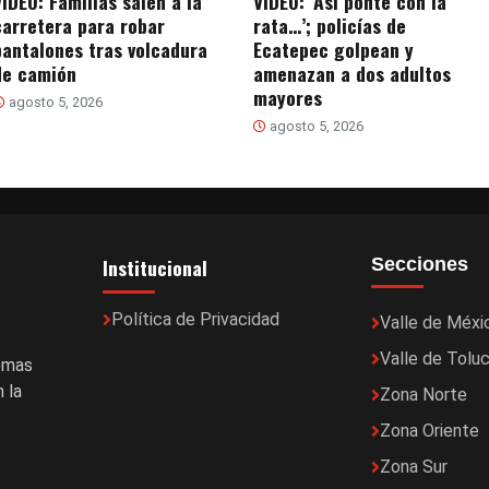
VIDEO: Familias salen a la
VIDEO: ‘Así ponte con la
carretera para robar
rata…’; policías de
pantalones tras volcadura
Ecatepec golpean y
de camión
amenazan a dos adultos
mayores
agosto 5, 2026
agosto 5, 2026
Institucional
Secciones
Política de Privacidad
Valle de Méxi
Valle de Tolu
temas
 la
Zona Norte
Zona Oriente
Zona Sur