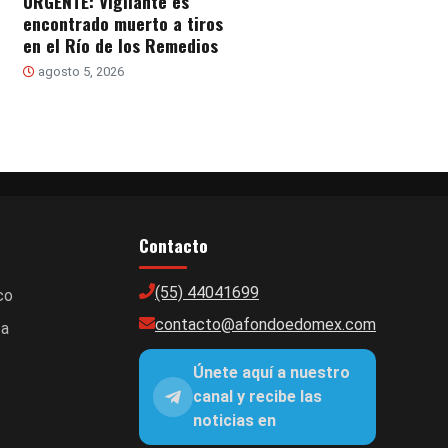
URGENTE: Vigilante es
encontrado muerto a tiros
en el Río de los Remedios
agosto 5, 2026
Contacto
(55) 44041699
co
contacto@afondoedomex.com
ca
Únete aquí a nuestro
canal y recibe las
noticias en