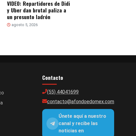
VIDEO: Repartidores de Didi
y Uber dan brutal paliza a
un presunto ladrón
agosto 5, 2026
Contacto
(55) 44041699
co
contacto@afondoedomex.com
ca
Únete aquí a nuestro
canal y recibe las
noticias en