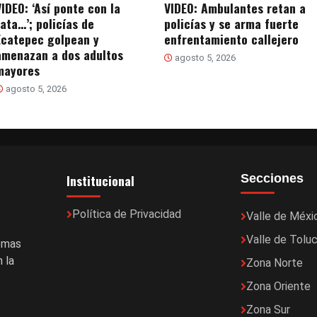
VIDEO: ‘Así ponte con la
VIDEO: Ambulantes retan a
rata…’; policías de
policías y se arma fuerte
Ecatepec golpean y
enfrentamiento callejero
amenazan a dos adultos
agosto 5, 2026
mayores
agosto 5, 2026
Institucional
Secciones
Política de Privacidad
Valle de Méxi
Valle de Tolu
temas
 la
Zona Norte
Zona Oriente
Zona Sur