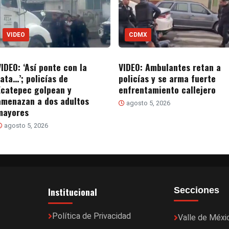
VIDEO
CDMX
VIDEO: ‘Así ponte con la
VIDEO: Ambulantes retan a
rata…’; policías de
policías y se arma fuerte
Ecatepec golpean y
enfrentamiento callejero
amenazan a dos adultos
agosto 5, 2026
mayores
agosto 5, 2026
Institucional
Secciones
Política de Privacidad
Valle de Méxi