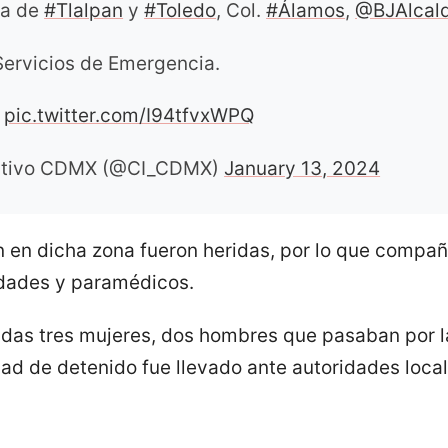
da de
#Tlalpan
y
#Toledo
, Col.
#Álamos
,
@BJAlcald
Servicios de Emergencia.
pic.twitter.com/I94tfvxWPQ
mativo CDMX (@CI_CDMX)
January 13, 2024
n en dicha zona fueron heridas, por lo que compañ
idades y paramédicos.
didas tres mujeres, dos hombres que pasaban por l
ad de detenido fue llevado ante autoridades local