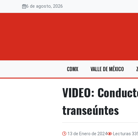
Saltar
6 de agosto, 2026
al
contenido
CDMX
VALLE DE MÉXICO
VIDEO: Conducto
transeúntes
13 de Enero de 2024
Lecturas
33