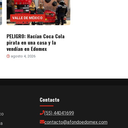
VALLE DE MÉXICO
PELIGRO: Hacían Coca Cola
pirata en una casa y la
vendían en Edomex
agosto 4, 2026
Contacto
(55) 44041699
co
contacto@afondoedomex.com
ca