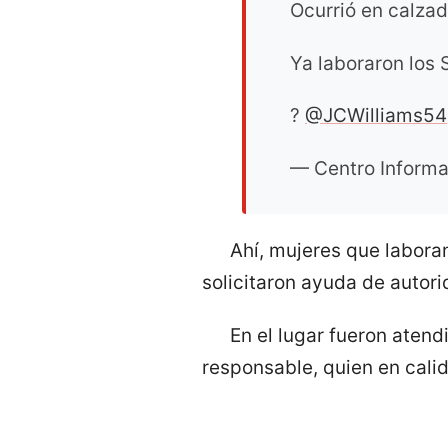
Ocurrió en calza
Ya laboraron los 
?
@JCWilliams54
— Centro Infor
Ahí, mujeres que labora
solicitaron ayuda de autor
En el lugar fueron aten
responsable, quien en calid