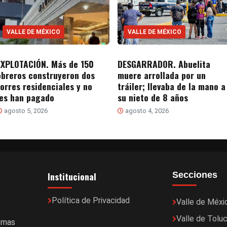
VALLE DE MÉXICO
VALLE DE MÉXICO
EXPLOTACIÓN. Más de 150
DESGARRADOR. Abuelita
obreros construyeron dos
muere arrollada por un
torres residenciales y no
tráiler; llevaba de la mano a
les han pagado
su nieto de 8 años
agosto 5, 2026
agosto 4, 2026
Institucional
Secciones
Política de Privacidad
Valle de Méxi
Valle de Tolu
temas