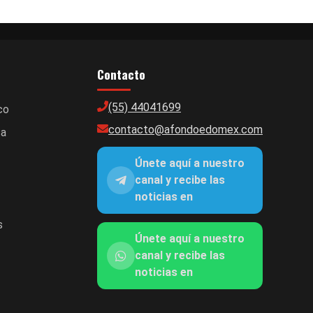
Contacto
(55) 44041699
co
contacto@afondoedomex.com
ca
Únete aquí a nuestro
canal y recibe las
noticias en
s
Únete aquí a nuestro
canal y recibe las
noticias en