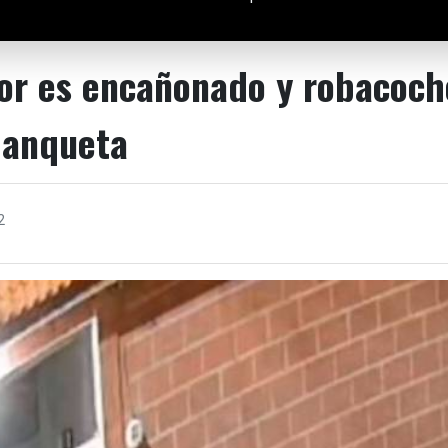
r es encañonado y robacoche
banqueta
2