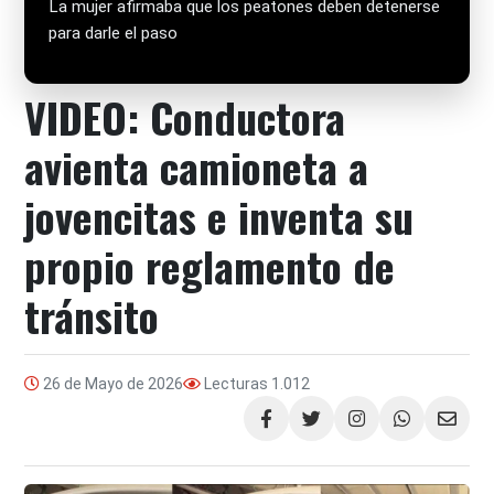
La mujer afirmaba que los peatones deben detenerse
para darle el paso
VIDEO: Conductora
avienta camioneta a
jovencitas e inventa su
propio reglamento de
tránsito
26 de Mayo de 2026
Lecturas
1.012
Compartir