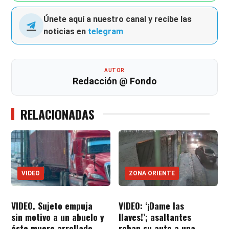
Únete aquí a nuestro canal y recibe las
noticias en
telegram
AUTOR
Redacción @ Fondo
RELACIONADAS
VIDEO
ZONA ORIENTE
VIDEO. Sujeto empuja
VIDEO: ‘¡Dame las
sin motivo a un abuelo y
llaves!’; asaltantes
éste muere arrollado
roban su auto a una