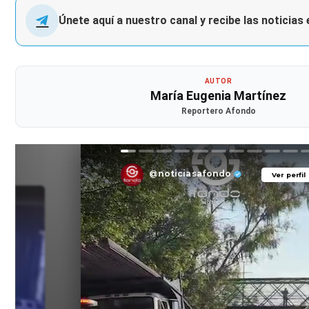
Únete aquí a nuestro canal y recibe las noticias
AUTOR
María Eugenia Martínez
Reportero Afondo
@noticiasafondo
Ver perfil
Ver perfil
il
il