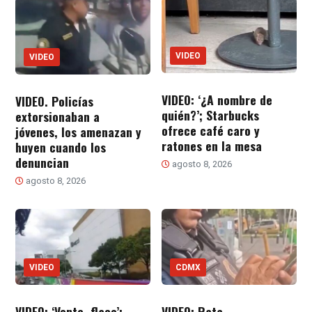
VIDEO
VIDEO
VIDEO: ‘¿A nombre de
VIDEO. Policías
quién?’; Starbucks
extorsionaban a
ofrece café caro y
jóvenes, los amenazan y
ratones en la mesa
huyen cuando los
denuncian
agosto 8, 2026
agosto 8, 2026
VIDEO
CDMX
VIDEO: ‘Vente, flaco’;
VIDEO: Rata