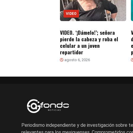
VIDEO
VIDEO. ‘¡Dámelo!’; señora
pierde la cabeza y roba el
celular a un joven
repartidor
agosto 6, 2026
Periodismo independiente y de investigación sobre 
relevantes para los mexiquenses. Comprometidos con