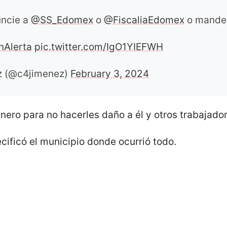
uncie a
@SS_Edomex
o
@FiscaliaEdomex
o mande
nAlerta
pic.twitter.com/IgO1YIEFWH
z (@c4jimenez)
February 3, 2024
nero para no hacerles daño a él y otros trabajado
cificó el municipio donde ocurrió todo.