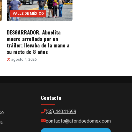
VALLE DE MÉXICO
DESGARRADOR. Abuelita
muere arrollada por un
tráiler; llevaba de la mano a
su nieto de 8 años
agosto 4, 2026
Contacto
(55) 44041699
co
contacto@afondoedomex.com
ca