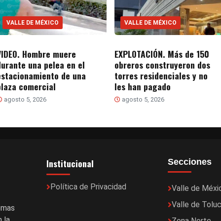
VALLE DE MÉXICO
VALLE DE MÉXICO
VIDEO. Hombre muere
EXPLOTACIÓN. Más de 150
durante una pelea en el
obreros construyeron dos
estacionamiento de una
torres residenciales y no
plaza comercial
les han pagado
agosto 5, 2026
agosto 5, 2026
Institucional
Secciones
Política de Privacidad
Valle de Méxi
Valle de Tolu
temas
 la
Zona Norte