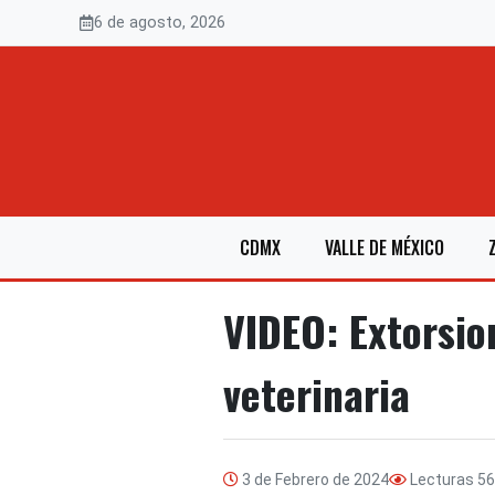
Saltar
6 de agosto, 2026
al
contenido
CDMX
VALLE DE MÉXICO
VIDEO: Extorsi
veterinaria
3 de Febrero de 2024
Lecturas
56