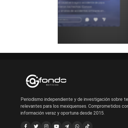
Descubre qué causó el trágico accidente de pipa
y cómo ocurrieron los hechos. Conoce
testimonios y análisis de accidentes similares en
carretera para entender estos sucesos.
Añadir un comentario ...
Periodismo independiente y de investigación sobre 
relevantes para los mexiquenses. Comprometidos con
información veraz y oportuna desde 2015.