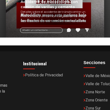
Accidente de motociclista con
camión de varillas y cemento
Detalles sobre el accidente de tránsito entre un
motociclista y un camión cargado de varillas y
cemento. Información relevante de seguridad
vial y recomendaciones para motociclistas.
Añadir un comentario ...
Institucional
Secciones
Política de Privacidad
Valle de Méxi
Valle de Tolu
temas
 la
Zona Norte
Zona Oriente
Zona Sur