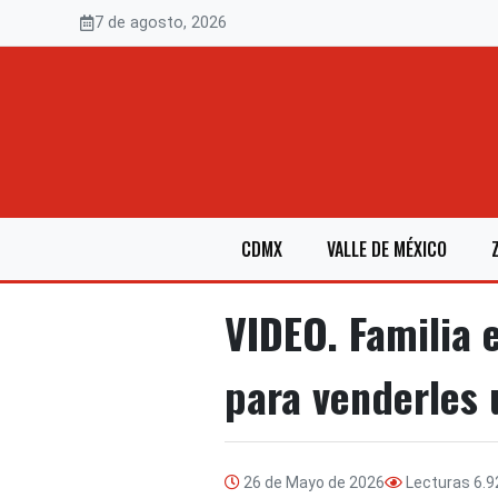
Saltar
7 de agosto, 2026
al
contenido
CDMX
VALLE DE MÉXICO
VIDEO. Familia 
para venderles 
26 de Mayo de 2026
Lecturas
6.9