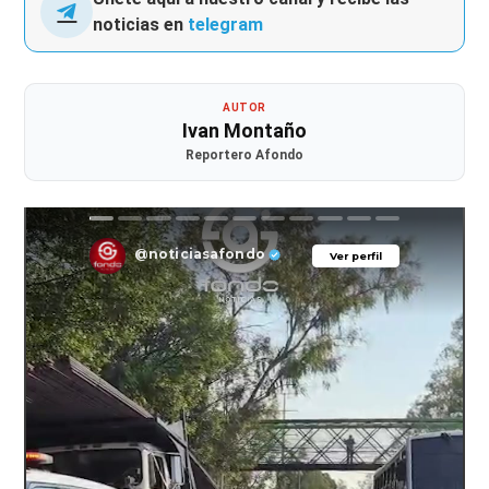
noticias en
telegram
AUTOR
Ivan Montaño
Reportero Afondo
@noticiasafondo
Ver perfil
Ver perfil