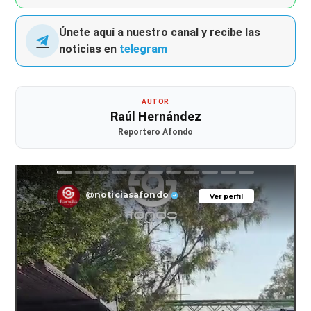
Únete aquí a nuestro canal y recibe las
noticias en
telegram
AUTOR
Raúl Hernández
Reportero Afondo
@noticiasafondo
Ver perfil
Ver perfil