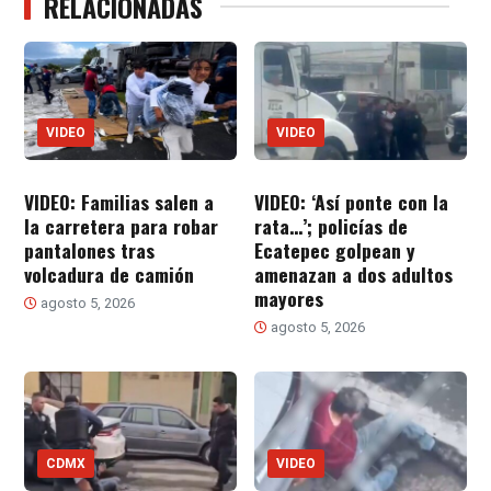
RELACIONADAS
VIDEO
VIDEO
VIDEO: Familias salen a
VIDEO: ‘Así ponte con la
la carretera para robar
rata…’; policías de
pantalones tras
Ecatepec golpean y
volcadura de camión
amenazan a dos adultos
mayores
agosto 5, 2026
agosto 5, 2026
CDMX
VIDEO