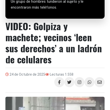
Un grupo de hombres tundieron al sujeto y le
encontraron más teléfonos.
VIDEO: Golpiza y
machete; vecinos ‘leen
sus derechos’ a un ladrón
de celulares
24 de Octubre de 2025
Lecturas
1.558
Compartir