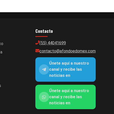
Contacto
(55) 44041699
co
contacto@afondoedomex.com
ca
Únete aquí a nuestro
canal y recibe las
noticias en
s
Únete aquí a nuestro
canal y recibe las
noticias en