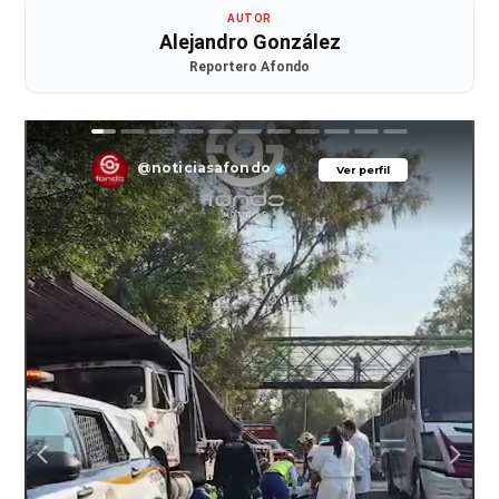
AUTOR
Alejandro González
Reportero Afondo
@noticiasafondo
Ver perfil
Ver perfil