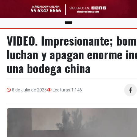
VIDEO. Impresionante; bo
luchan y apagan enorme in
una bodega china
8 de Julio de 2025
Lecturas
1.146
Compa