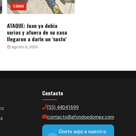
CDMX
ATAQUE: Juan ya debía
varias y afuera de su casa
llegaron a darle un ‘susto’
agosto 6, 2026
Contacto
(55) 44041699
co
contacto@afondoedomex.com
ca
Únete aquí a nuestro