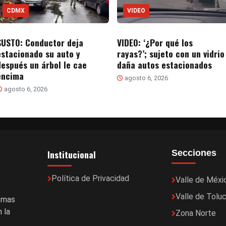
CDMX
VIDEO
SUSTO: Conductor deja
VIDEO: ‘¿Por qué los
estacionado su auto y
rayas?’; sujeto con un vidrio
después un árbol le cae
daña autos estacionados
encima
agosto 6, 2026
agosto 6, 2026
Institucional
Secciones
Política de Privacidad
Valle de Méxi
Valle de Tolu
temas
 la
Zona Norte