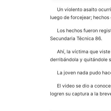
Un violento asalto ocurr
luego de forcejear; hechos
Los hechos fueron regist
Secundaria Técnica 86.
Ahí, la víctima que vist
derribándola y quitándole su
La joven nada pudo hace
El video se dio a conoc
logren su captura a la brev