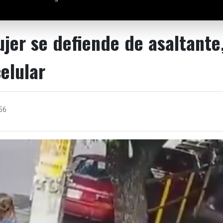
jer se defiende de asaltante
celular
56