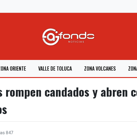
ZONA ORIENTE
VALLE DE TOLUCA
ZONA VOLCANES
ZON
s rompen candados y abren c
os
ras
847