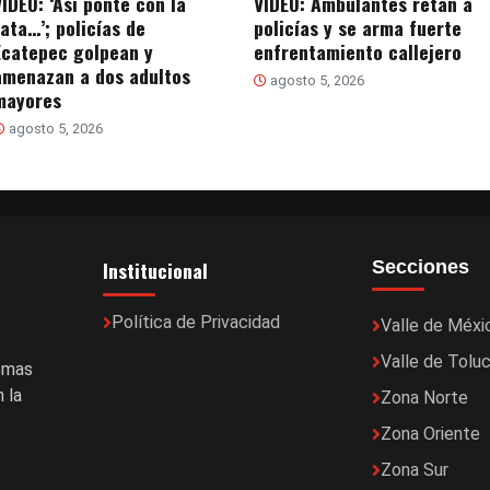
VIDEO: ‘Así ponte con la
VIDEO: Ambulantes retan a
rata…’; policías de
policías y se arma fuerte
Ecatepec golpean y
enfrentamiento callejero
amenazan a dos adultos
agosto 5, 2026
mayores
agosto 5, 2026
Institucional
Secciones
Política de Privacidad
Valle de Méxi
Valle de Tolu
temas
 la
Zona Norte
Zona Oriente
Zona Sur