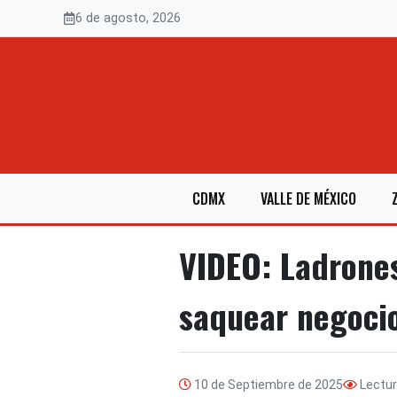
Saltar
6 de agosto, 2026
al
contenido
CDMX
VALLE DE MÉXICO
VIDEO: Ladrone
saquear negoci
10 de Septiembre de 2025
Lectu