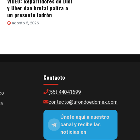
VIDEO: Repartidores de Didi
y Uber dan brutal paliza a
un presunto ladrón
agosto 5, 2026
Contacto
(55) 44041699
co
contacto@afondoedomex.com
ca
Únete aquí a nuestro
canal y recibe las
noticias en