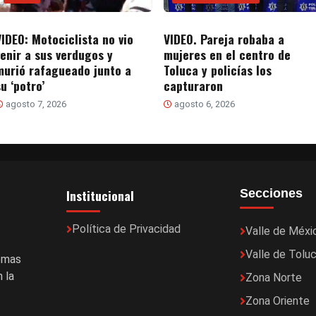
VIDEO: Motociclista no vio
VIDEO. Pareja robaba a
venir a sus verdugos y
mujeres en el centro de
murió rafagueado junto a
Toluca y policías los
u ‘potro’
capturaron
agosto 7, 2026
agosto 6, 2026
Institucional
Secciones
Política de Privacidad
Valle de Méxi
Valle de Tolu
temas
 la
Zona Norte
Zona Oriente