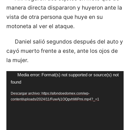
manera directa dispararon y huyeron ante la
vista de otra persona que huye en su
motoneta al ver el ataque.
Daniel salió segundos después del auto y
cayó muerto frente a este, ante los ojos de
la mujer.
Reproductor
Media error: Format(s) not supported or source(s) not
found
de
vídeo
Descargar archivo: https://afondoedomex.com/wp-
content/uploads/2024/11/FuwAj1OQgvhMiPmi.mp4?_=1