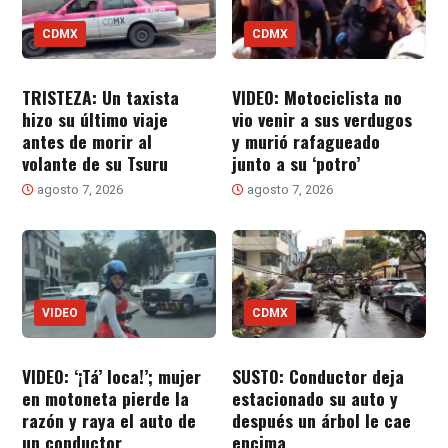
CDMX
CDMX
TRISTEZA: Un taxista
VIDEO: Motociclista no
hizo su último viaje
vio venir a sus verdugos
antes de morir al
y murió rafagueado
volante de su Tsuru
junto a su ‘potro’
agosto 7, 2026
agosto 7, 2026
VIDEO
CDMX
VIDEO: ‘¡Tá’ loca!’; mujer
SUSTO: Conductor deja
en motoneta pierde la
estacionado su auto y
razón y raya el auto de
después un árbol le cae
un conductor
encima