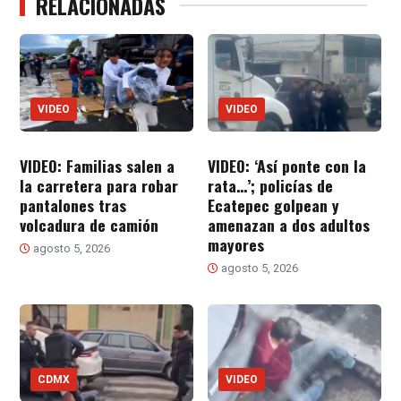
RELACIONADAS
VIDEO
VIDEO
VIDEO: Familias salen a
VIDEO: ‘Así ponte con la
la carretera para robar
rata…’; policías de
pantalones tras
Ecatepec golpean y
volcadura de camión
amenazan a dos adultos
mayores
agosto 5, 2026
agosto 5, 2026
CDMX
VIDEO