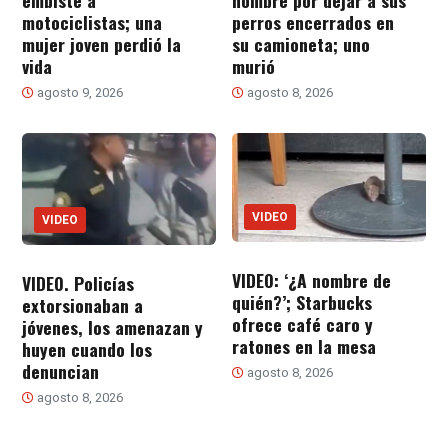
embiste a
hombre por dejar a sus
motociclistas; una
perros encerrados en
mujer joven perdió la
su camioneta; uno
vida
murió
agosto 9, 2026
agosto 8, 2026
VIDEO
VIDEO
VIDEO: ‘¿A nombre de
VIDEO. Policías
quién?’; Starbucks
extorsionaban a
ofrece café caro y
jóvenes, los amenazan y
ratones en la mesa
huyen cuando los
denuncian
agosto 8, 2026
agosto 8, 2026