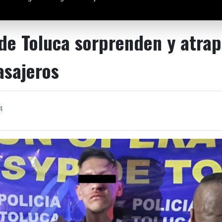
 de Toluca sorprenden y atrap
asajeros
4