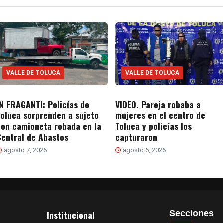
VALLE DE TOLUCA
VALLE DE TOLUCA
IN FRAGANTI: Policías de
VIDEO. Pareja robaba a
Toluca sorprenden a sujeto
mujeres en el centro de
con camioneta robada en la
Toluca y policías los
Central de Abastos
capturaron
agosto 7, 2026
agosto 6, 2026
Institucional
Secciones