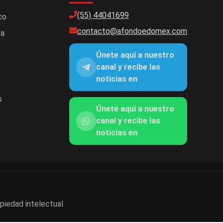
(55) 44041699
co
contacto@afondoedomex.com
ca
Únete aquí a nuestro
canal y recibe las
noticias en
s
Únete aquí a nuestro
canal y recibe las
noticias en
piedad intelectual.