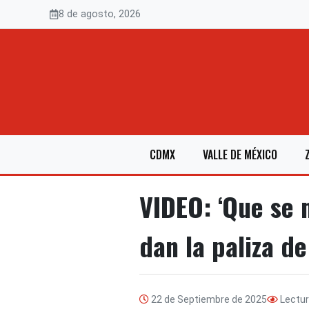
Saltar
8 de agosto, 2026
al
contenido
CDMX
VALLE DE MÉXICO
VIDEO: ‘Que se 
dan la paliza de
22 de Septiembre de 2025
Lectu