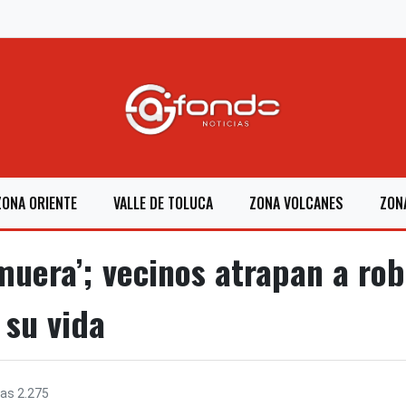
ZONA ORIENTE
VALLE DE TOLUCA
ZONA VOLCANES
ZON
muera’; vecinos atrapan a rob
 su vida
ras
2.275