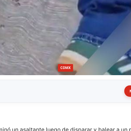
CDMX
inó un asaltante luego de disparar y balear a un 