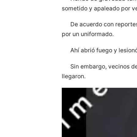
sometido y apaleado por ve
De acuerdo con reportes
por un uniformado.
Ahí abrió fuego y lesion
Sin embargo, vecinos de
llegaron.
Reproductor
de
vídeo