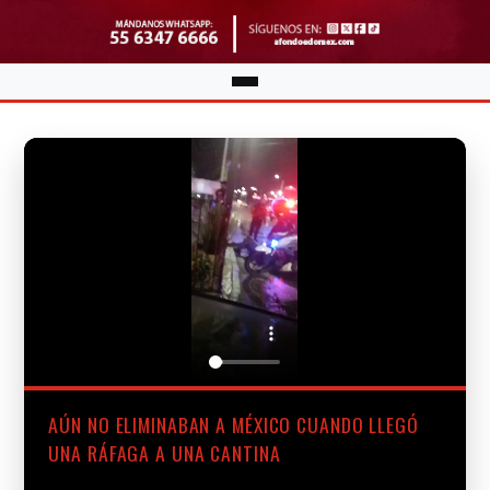
AÚN NO ELIMINABAN A MÉXICO CUANDO LLEGÓ
UNA RÁFAGA A UNA CANTINA