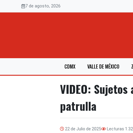
Saltar
7 de agosto, 2026
al
contenido
CDMX
VALLE DE MÉXICO
VIDEO: Sujetos 
patrulla
22 de Julio de 2025
Lecturas
1.3