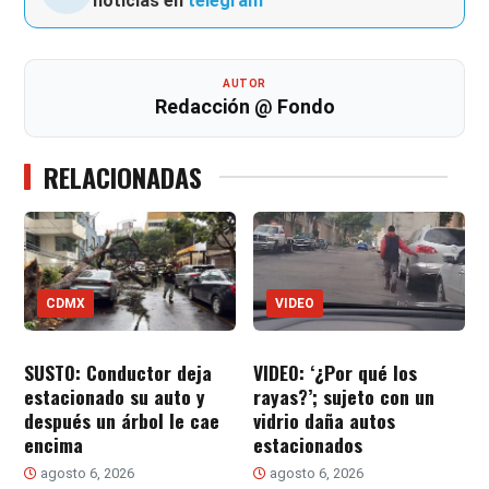
noticias en
telegram
AUTOR
Redacción @ Fondo
RELACIONADAS
CDMX
VIDEO
SUSTO: Conductor deja
VIDEO: ‘¿Por qué los
estacionado su auto y
rayas?’; sujeto con un
después un árbol le cae
vidrio daña autos
encima
estacionados
agosto 6, 2026
agosto 6, 2026