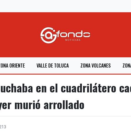
ZONA ORIENTE
VALLE DE TOLUCA
ZONA VOLCANES
ZON
luchaba en el cuadrilátero ca
er murió arrollado
213