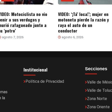
VIDEO: Motociclista no vio
VIDEO: ‘¡Tá’ loca!’; mujer en
venir a sus verdugos y
motoneta pierde la razón y
murió rafagueado junto a
raya el auto de un
u ‘potro’
conductor
agosto 7, 2026
agosto 6, 2026
Institucional
Secciones
Política de Privacidad
Valle de Méxi
Valle de Tolu
temas
 la
Zona Norte
Zona Oriente