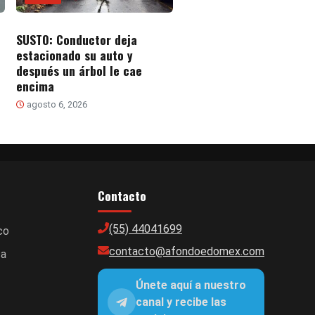
SUSTO: Conductor deja
estacionado su auto y
después un árbol le cae
encima
agosto 6, 2026
Contacto
(55) 44041699
co
contacto@afondoedomex.com
ca
Únete aquí a nuestro
canal y recibe las