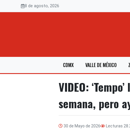
Saltar
8 de agosto, 2026
al
contenido
CDMX
VALLE DE MÉXICO
VIDEO: ‘Tempo’ 
semana, pero ay
30 de Mayo de 2026
Lecturas
28.