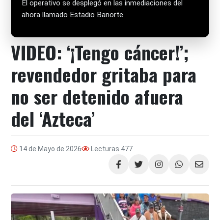
El operativo se desplegó en las inmediaciones del
ahora llamado Estadio Banorte
VIDEO: ‘¡Tengo cáncer!’;
revendedor gritaba para
no ser detenido afuera
del ‘Azteca’
14 de Mayo de 2026
Lecturas
477
Compartir