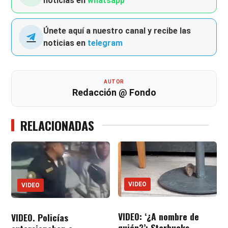
noticias en
whatsapp
Únete aquí a nuestro canal y recibe las
noticias en
telegram
AUTOR
Redacción @ Fondo
RELACIONADAS
VIDEO
VIDEO
VIDEO: ‘¿A nombre de
VIDEO. Policías
quién?’; Starbucks