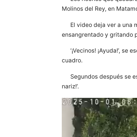
Molinos del Rey, en Matam
El video deja ver a una 
ensangrentado y gritando po
‘¡Vecinos! ¡Ayuda!’, se
cuadro.
Segundos después se es
nariz!’.
Reproductor
de
vídeo