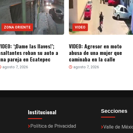
ZONA ORIENTE
VIDEO
IDEO: ‘¡Dame las llaves!’;
VIDEO: Agresor en moto
asaltantes roban su auto a
abusa de una mujer que
una pareja en Ecatepec
caminaba en la calle
agosto 7, 2026
agosto 7, 2026
Institucional
Secciones
Política de Privacidad
Valle de Méxi