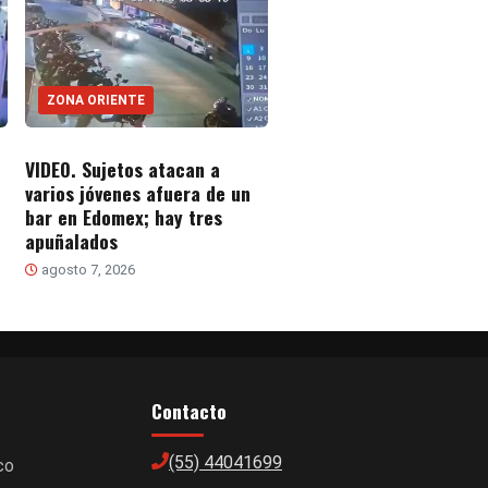
ZONA ORIENTE
VIDEO. Sujetos atacan a
varios jóvenes afuera de un
bar en Edomex; hay tres
apuñalados
agosto 7, 2026
Contacto
(55) 44041699
co