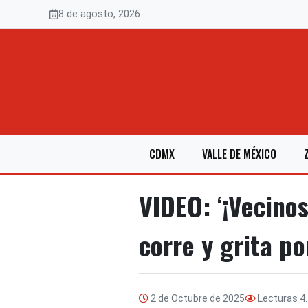
Saltar
8 de agosto, 2026
al
contenido
CDMX
VALLE DE MÉXICO
VIDEO: ‘¡Vecino
corre y grita po
2 de Octubre de 2025
Lecturas
4