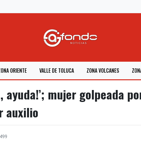
ZONA ORIENTE
VALLE DE TOLUCA
ZONA VOLCANES
ZON
s, ayuda!’; mujer golpeada po
r auxilio
.499