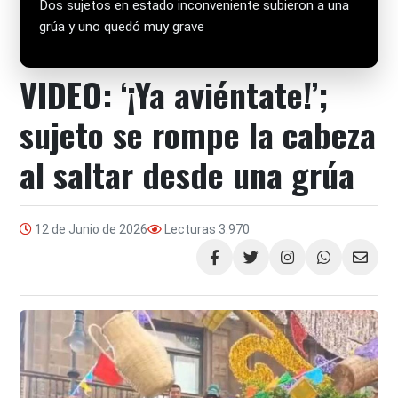
Dos sujetos en estado inconveniente subieron a una
grúa y uno quedó muy grave
VIDEO: ‘¡Ya aviéntate!’;
sujeto se rompe la cabeza
al saltar desde una grúa
12 de Junio de 2026
Lecturas
3.970
Compartir