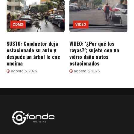
CDMX
VIDEO
SUSTO: Conductor deja
VIDEO: ‘¿Por qué los
estacionado su auto y
rayas?’; sujeto con un
después un árbol le cae
vidrio daña autos
encima
estacionados
agosto 6, 2026
agosto 6, 2026