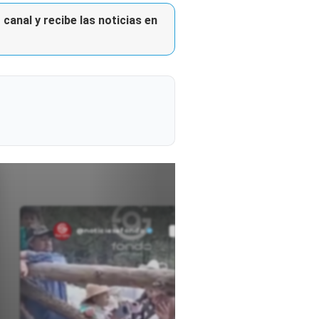
canal y recibe las noticias en
@noticiasafondo
Ver perfil
Ver perfil