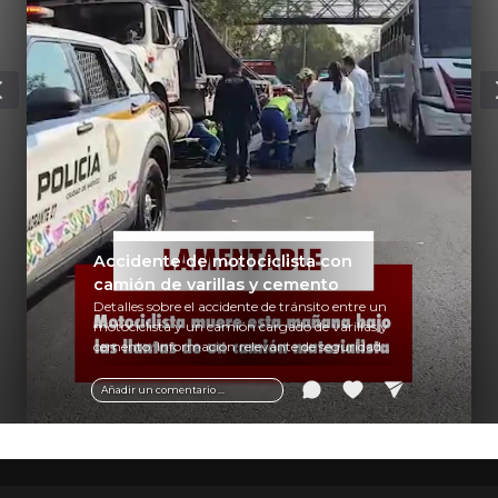
Accidente de motociclista con
camión de varillas y cemento
Detalles sobre el accidente de tránsito entre un
motociclista y un camión cargado de varillas y
cemento. Información relevante de seguridad
vial y recomendaciones para motociclistas.
Añadir un comentario ...