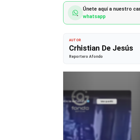
Únete aquí a nuestro can
whatsapp
AUTOR
Crhistian De Jesús
Reportero Afondo
@noticiasafondo
Ver perfil
Ver perfil
fil
fil