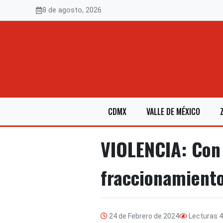
Saltar
8 de agosto, 2026
al
contenido
CDMX
VALLE DE MÉXICO
VIOLENCIA: Con 
fraccionamient
24 de Febrero de 2024
Lecturas
4