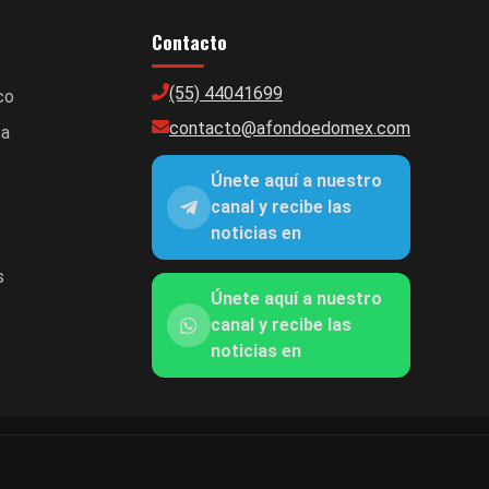
Contacto
(55) 44041699
co
contacto@afondoedomex.com
ca
Únete aquí a nuestro
canal y recibe las
noticias en
s
Únete aquí a nuestro
canal y recibe las
noticias en