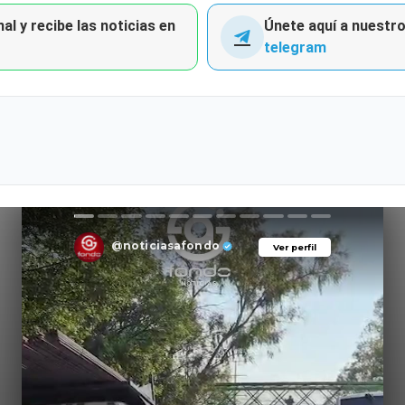
al y recibe las noticias en
Únete aquí a nuestro 
telegram
@noticiasafondo
Ver perfil
Ver perfil