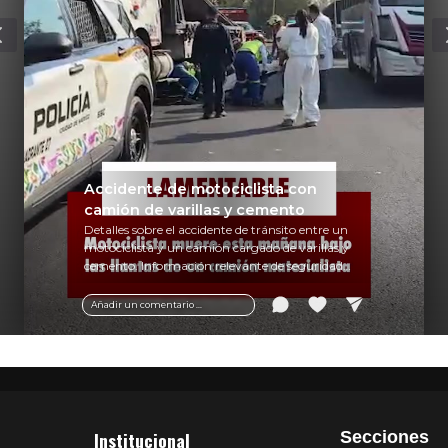
Accidente de motociclista con
camión de varillas y cemento
Detalles sobre el accidente de tránsito entre un
motociclista y un camión cargado de varillas y
cemento. Información relevante de seguridad
vial y recomendaciones para motociclistas.
Añadir un comentario ...
Institucional
Secciones