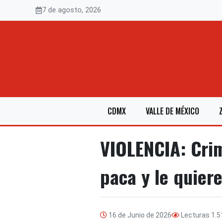
Saltar
7 de agosto, 2026
al
contenido
CDMX
VALLE DE MÉXICO
VIOLENCIA: Crim
paca y le quier
16 de Junio de 2026
Lecturas
1.5