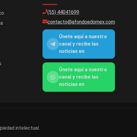
(55) 44041699
co
contacto@afondoedomex.com
ca
Únete aquí a nuestro
canal y recibe las
noticias en
s
Únete aquí a nuestro
canal y recibe las
noticias en
piedad intelectual.