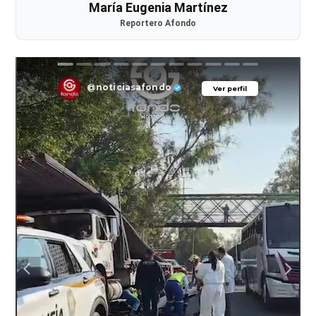
María Eugenia Martínez
Reportero Afondo
@noticiasafondo
Ver perfil
Ver perfil