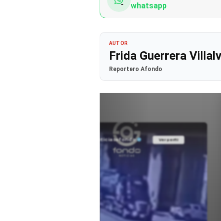
whatsapp
AUTOR
Frida Guerrera Villal
Reportero Afondo
@noticiasafondo
Ver perfil
Ver perfil
fil
fil