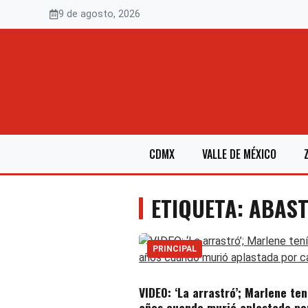
Saltar
9 de agosto, 2026
al
contenido
CDMX
VALLE DE MÉXICO
ETIQUETA: ABAS
PRINCIPAL
VIDEO: ‘La arrastró’; Marlene ten
años cuando murió aplastada po