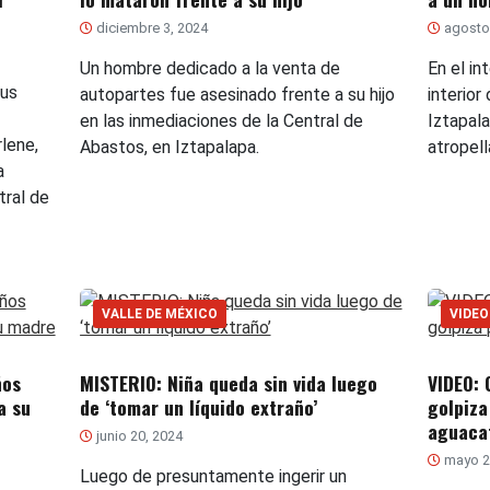
diciembre 3, 2024
agosto 
Un hombre dedicado a la venta de
En el in
sus
autopartes fue asesinado frente a su hijo
interior
en las inmediaciones de la Central de
Iztapala
lene,
Abastos, en Iztapalapa.
atropel
a
ral de
VALLE DE MÉXICO
VIDEO
ños
MISTERIO: Niña queda sin vida luego
VIDEO: 
a su
de ‘tomar un líquido extraño’
golpiza
aguaca
junio 20, 2024
mayo 2
Luego de presuntamente ingerir un