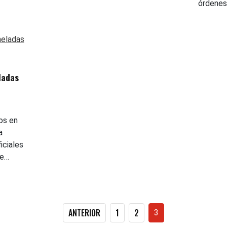
órdenes
ladas
os en
a
iciales
de…
Paginación
ANTERIOR
1
2
3