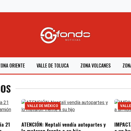
ZONA ORIENTE
VALLE DE TOLUCA
ZONA VOLCANES
ZON
TOS
VALLE DE MÉXICO
VALLE
ía 21
ATENCIÓN: Neptalí vendía autopartes y
IMPACT
r
lo mataron frente a su hijo
a un ho