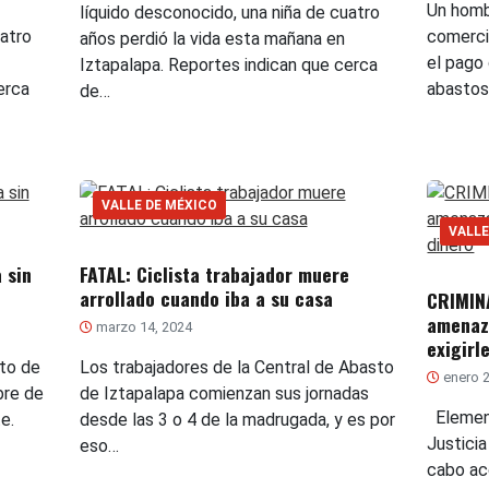
Un homb
líquido desconocido, una niña de cuatro
uatro
comerci
años perdió la vida esta mañana en
el pago
Iztapalapa. Reportes indican que cerca
erca
abastos
de…
VALLE DE MÉXICO
VALLE
 sin
FATAL: Ciclista trabajador muere
arrollado cuando iba a su casa
CRIMIN
amenaz
marzo 14, 2024
exigirl
sto de
Los trabajadores de la Central de Abasto
enero 2
bre de
de Iztapalapa comienzan sus jornadas
Element
e.
desde las 3 o 4 de la madrugada, y es por
Justici
eso…
cabo ac